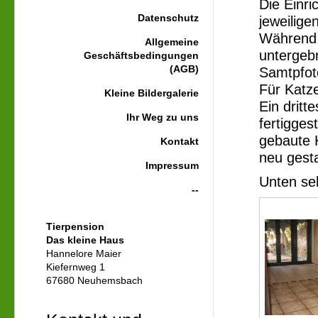
Die Einri
Datenschutz
jeweilige
Während 
Allgemeine
untergebr
Geschäftsbedingungen
(AGB)
Samtpfot
Für Katz
Kleine Bildergalerie
Ein dritt
Ihr Weg zu uns
fertigges
gebaute 
Kontakt
neu gesta
Impressum
Unten se
--
Tierpension
Das kleine Haus
Hannelore Maier
Kiefernweg 1
67680 Neuhemsbach