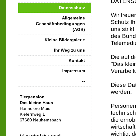
DATENS
Datenschutz
Wir freue
Allgemeine
Schutz Ihr
Geschäftsbedingungen
uns strik
(AGB)
des Bund
Kleine Bildergalerie
Telemedi
Ihr Weg zu uns
Die auf d
Kontakt
"Das klei
Verarbeit
Impressum
--
Diese Da
werden.
Tierpension
Das kleine Haus
Personen
Hannelore Maier
technisc
Kiefernweg 1
die erhob
67680 Neuhemsbach
wirtschaf
wichtig, 