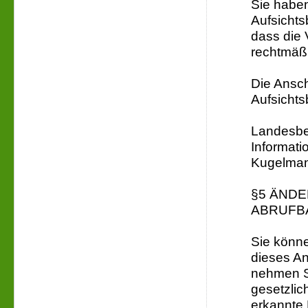
Sie habe
Aufsichts
dass die 
rechtmäßi
Die Ansch
Aufsichts
Landesbea
Informatio
Kugelman
§5 ÄND
ABRUFB
Sie könne
dieses An
nehmen S
gesetzlic
erkannte