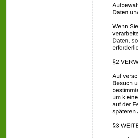
Aufbewahr
Daten unw
Wenn Sie 
verarbeite
Daten, so
erforderlic
§2 VER
Auf vers
Besuch un
bestimmte
um kleine
auf der F
späteren 
§3 WEI