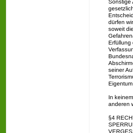
Sonstige
gesetzlic
Entscheid
dürfen wir
soweit di
Gefahrena
Erfüllung
Verfassu
Bundesnac
Abschirm
seiner Au
Terrorism
Eigentum e
In keinem
anderen w
§4 RECH
SPERRU
VERGES