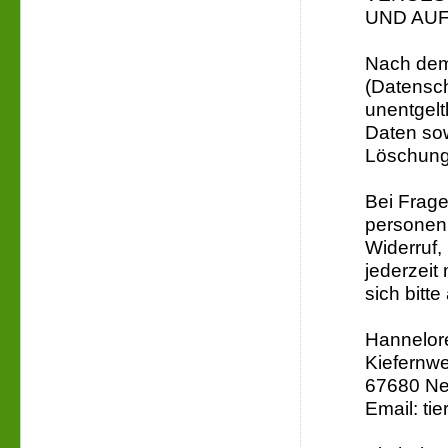
UND AU
Nach dem
(Datensc
unentgelt
Daten sow
Löschung
Bei Frage
personenb
Widerruf,
jederzeit
sich bitte
Hannelor
Kiefernw
67680 N
Email: ti