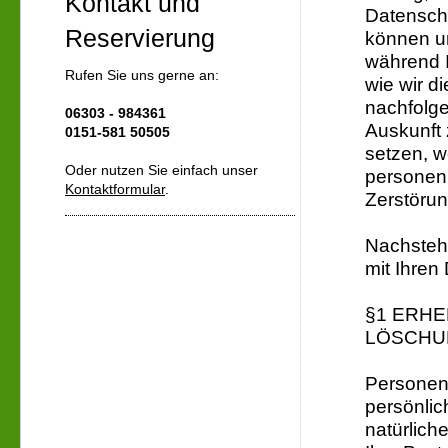
Kontakt und
Datensch
Reservierung
können u
während I
Rufen Sie uns gerne an:
wie wir d
nachfolg
06303 - 984361
Auskunft 
0151-581 50505
setzen, 
Oder nutzen Sie einfach unser
personenb
Kontaktformular
.
Zerstörun
Nachstehe
mit Ihren
§1 ERH
LÖSCHU
Personen
persönlic
natürlich